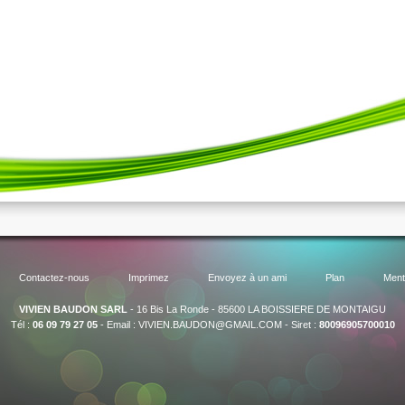
Contactez-nous
Imprimez
Envoyez à un ami
Plan
Ment
VIVIEN BAUDON SARL
-
16 Bis La Ronde
-
85600
LA BOISSIERE DE MONTAIGU
-
Tél :
06 09 79 27 05
-
Email :
VIVIEN.BAUDON@GMAIL.COM
-
Siret :
80096905700010